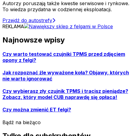
Autorzy poruszają także kwestie serwisowe i rynkowe.
To wiedza przydatna w codziennej eksploatacji.
Przejdź do autostrefy
REKLAMA
Najnowsze wpisy
Czy warto testować czujniki TPMS przed zdjęciem
opony z felgi?
Jak rozpoznać źle wyważone koła? Objawy, których
nie warto ignorować
Czy wybierasz zły czujnik TPMS i tracisz pieniądze?
Zobacz, który model CUB naprawdę się opłaca!
Czy można zmienić ET felgi?
Bądź na bieżąco
Tylko dla subskrybentów