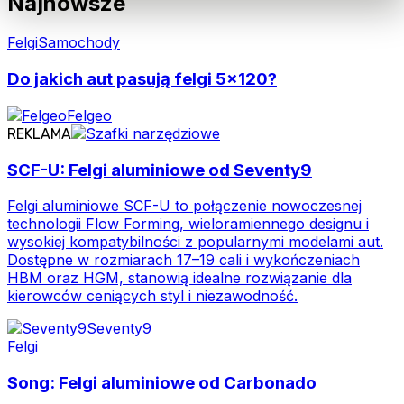
Najnowsze
Felgi
Samochody
Do jakich aut pasują felgi 5x120?
Felgeo
REKLAMA
SCF-U: Felgi aluminiowe od Seventy9
Felgi aluminiowe SCF-U to połączenie nowoczesnej
technologii Flow Forming, wieloramiennego designu i
wysokiej kompatybilności z popularnymi modelami aut.
Dostępne w rozmiarach 17–19 cali i wykończeniach
HBM oraz HGM, stanowią idealne rozwiązanie dla
kierowców ceniących styl i niezawodność.
Seventy9
Felgi
Song: Felgi aluminiowe od Carbonado