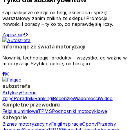
Łap najlepsze okazje na felgi, akcesoria i sprzęt
warsztatowy zanim znikną ze sklepu! Promocje,
nowości i porady – tylko to, co naprawdę się liczy.
Zapisz się!
Informacje ze świata motoryzacji
Nowinki, technologie, produkty – wszystko, co ważne w
motoryzacji. Szybko, celnie, na bieżąco.
autostrefa
Artykuły
Galerie
zdjęć
Poradniki
Rankingi
Recenzje
Wiadomości
Wideo
Kompletne przewodniki
Felgi aluminiowe
TPMS
Podnośniki motocyklowe
Kategorie
Biznes motoryzacyjny
Felgi
Inspiracje
Opony
Przepisy
drogowe
Samochody
TPMS
Warsztat i majsterkowanie