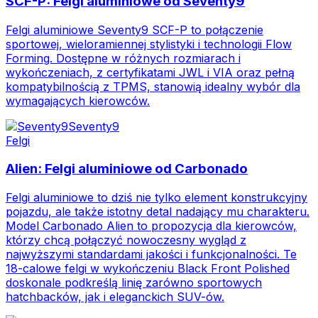
SCF-P: Felgi aluminiowe od Seventy9
Felgi aluminiowe Seventy9 SCF-P to połączenie
sportowej, wieloramiennej stylistyki i technologii Flow
Forming. Dostępne w różnych rozmiarach i
wykończeniach, z certyfikatami JWL i VIA oraz pełną
kompatybilnością z TPMS, stanowią idealny wybór dla
wymagających kierowców.
Seventy9
Felgi
Alien: Felgi aluminiowe od Carbonado
Felgi aluminiowe to dziś nie tylko element konstrukcyjny
pojazdu, ale także istotny detal nadający mu charakteru.
Model Carbonado Alien to propozycja dla kierowców,
którzy chcą połączyć nowoczesny wygląd z
najwyższymi standardami jakości i funkcjonalności. Te
18-calowe felgi w wykończeniu Black Front Polished
doskonale podkreślą linię zarówno sportowych
hatchbacków, jak i eleganckich SUV-ów.