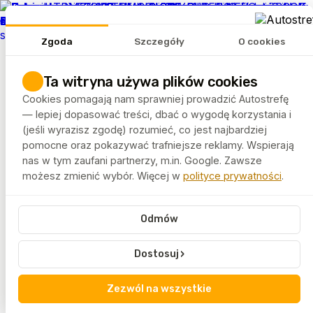
REKLAMA
Zgoda
Szczegóły
O cookies
Tematy
Artykuły
Ta witryna używa plików cookies
Rankingi
Cookies pomagają nam sprawniej prowadzić Autostrefę
FELGEO.PL
— lepiej dopasować treści, dbać o wygodę korzystania i
(jeśli wyrazisz zgodę) rozumieć, co jest najbardziej
pomocne oraz pokazywać trafniejsze reklamy. Wspierają
Autostrefa
Tagi
Volkswagen
nas w tym zaufani partnerzy, m.in. Google. Zawsze
możesz zmienić wybór. Więcej w
polityce prywatności
.
Volkswagen
Odmów
Volkswagen to jedna z najpopularniejszych marek w
Europie. Artykuły oznaczone tym tagiem omawiają
›
Dostosuj
technologię i użytkowanie samochodów VW.
Treści skierowane są do szerokiego grona kierowców.
Zezwól na wszystkie