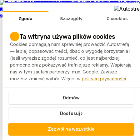
REKLAMA
Zgoda
Szczegóły
O cookies
Tematy
Artykuły
Ta witryna używa plików cookies
Rankingi
Cookies pomagają nam sprawniej prowadzić Autostrefę
FELGEO.PL
— lepiej dopasować treści, dbać o wygodę korzystania i
(jeśli wyrazisz zgodę) rozumieć, co jest najbardziej
pomocne oraz pokazywać trafniejsze reklamy. Wspierają
Autostrefa
Tagi
CUB TPMS
nas w tym zaufani partnerzy, m.in. Google. Zawsze
możesz zmienić wybór. Więcej w
polityce prywatności
.
CUB TPMS
Odmów
CUB TPMS to marka specjalizująca się w rozwiązaniach
do monitorowania ciśnienia w oponach. Artykuły
›
Dostosuj
oznaczone tym tagiem omawiają czujniki, zawory oraz
procedury serwisowe związane z TPMS.
Zezwól na wszystkie
Treści skierowane są do wulkanizatorów, mechaników i
osób technicznych.