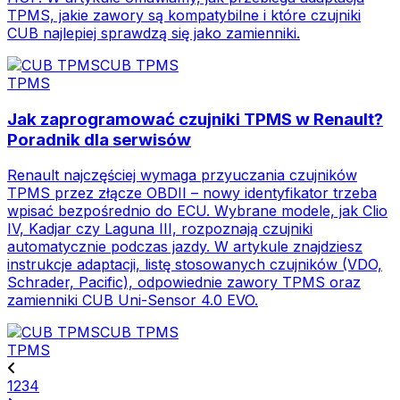
TPMS, jakie zawory są kompatybilne i które czujniki
CUB najlepiej sprawdzą się jako zamienniki.
CUB TPMS
TPMS
Jak zaprogramować czujniki TPMS w Renault?
Poradnik dla serwisów
Renault najczęściej wymaga przyuczania czujników
TPMS przez złącze OBDII – nowy identyfikator trzeba
wpisać bezpośrednio do ECU. Wybrane modele, jak Clio
IV, Kadjar czy Laguna III, rozpoznają czujniki
automatycznie podczas jazdy. W artykule znajdziesz
instrukcje adaptacji, listę stosowanych czujników (VDO,
Schrader, Pacific), odpowiednie zawory TPMS oraz
zamienniki CUB Uni-Sensor 4.0 EVO.
CUB TPMS
TPMS
1
2
3
4