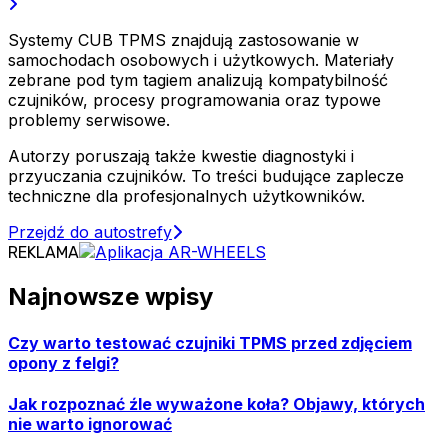
Systemy CUB TPMS znajdują zastosowanie w
samochodach osobowych i użytkowych. Materiały
zebrane pod tym tagiem analizują kompatybilność
czujników, procesy programowania oraz typowe
problemy serwisowe.
Autorzy poruszają także kwestie diagnostyki i
przyuczania czujników. To treści budujące zaplecze
techniczne dla profesjonalnych użytkowników.
Przejdź do autostrefy
REKLAMA
Najnowsze wpisy
Czy warto testować czujniki TPMS przed zdjęciem
opony z felgi?
Jak rozpoznać źle wyważone koła? Objawy, których
nie warto ignorować