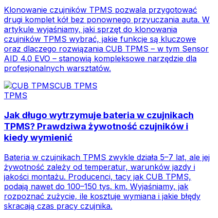
Klonowanie czujników TPMS pozwala przygotować
drugi komplet kół bez ponownego przyuczania auta. W
artykule wyjaśniamy, jaki sprzęt do klonowania
czujników TPMS wybrać, jakie funkcje są kluczowe
oraz dlaczego rozwiązania CUB TPMS – w tym Sensor
AID 4.0 EVO – stanowią kompleksowe narzędzie dla
profesjonalnych warsztatów.
CUB TPMS
TPMS
Jak długo wytrzymuje bateria w czujnikach
TPMS? Prawdziwa żywotność czujników i
kiedy wymienić
Bateria w czujnikach TPMS zwykle działa 5–7 lat, ale jej
żywotność zależy od temperatur, warunków jazdy i
jakości montażu. Producenci, tacy jak CUB TPMS,
podają nawet do 100–150 tys. km. Wyjaśniamy, jak
rozpoznać zużycie, ile kosztuje wymiana i jakie błędy
skracają czas pracy czujnika.