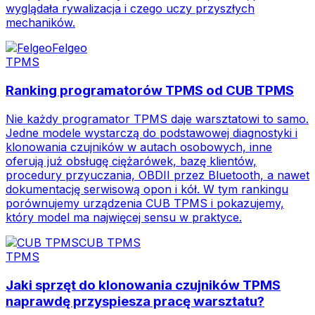
wyglądała rywalizacja i czego uczy przyszłych
mechaników.
Felgeo
TPMS
Ranking programatorów TPMS od CUB TPMS
Nie każdy programator TPMS daje warsztatowi to samo.
Jedne modele wystarczą do podstawowej diagnostyki i
klonowania czujników w autach osobowych, inne
oferują już obsługę ciężarówek, bazę klientów,
procedury przyuczania, OBDII przez Bluetooth, a nawet
dokumentację serwisową opon i kół. W tym rankingu
porównujemy urządzenia CUB TPMS i pokazujemy,
który model ma najwięcej sensu w praktyce.
CUB TPMS
TPMS
Jaki sprzęt do klonowania czujników TPMS
naprawdę przyspiesza pracę warsztatu?