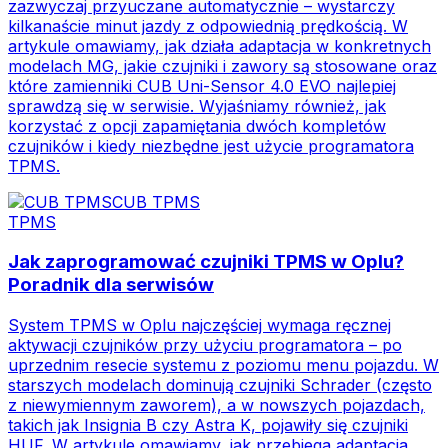
zazwyczaj przyuczane automatycznie – wystarczy
kilkanaście minut jazdy z odpowiednią prędkością. W
artykule omawiamy, jak działa adaptacja w konkretnych
modelach MG, jakie czujniki i zawory są stosowane oraz
które zamienniki CUB Uni-Sensor 4.0 EVO najlepiej
sprawdzą się w serwisie. Wyjaśniamy również, jak
korzystać z opcji zapamiętania dwóch kompletów
czujników i kiedy niezbędne jest użycie programatora
TPMS.
CUB TPMS
TPMS
Jak zaprogramować czujniki TPMS w Oplu?
Poradnik dla serwisów
System TPMS w Oplu najczęściej wymaga ręcznej
aktywacji czujników przy użyciu programatora – po
uprzednim resecie systemu z poziomu menu pojazdu. W
starszych modelach dominują czujniki Schrader (często
z niewymiennym zaworem), a w nowszych pojazdach,
takich jak Insignia B czy Astra K, pojawiły się czujniki
HUF. W artykule omawiamy, jak przebiega adaptacja