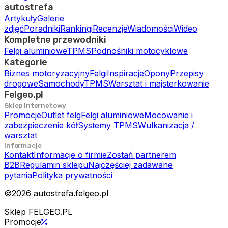
autostrefa
Artykuły
Galerie
zdjęć
Poradniki
Rankingi
Recenzje
Wiadomości
Wideo
Kompletne przewodniki
Felgi aluminiowe
TPMS
Podnośniki motocyklowe
Kategorie
Biznes motoryzacyjny
Felgi
Inspiracje
Opony
Przepisy
drogowe
Samochody
TPMS
Warsztat i majsterkowanie
Felgeo.pl
Sklep internetowy
Promocje
Outlet felg
Felgi aluminiowe
Mocowanie i
zabezpieczenie kół
Systemy TPMS
Wulkanizacja /
warsztat
Informacje
Kontakt
Informacje o firmie
Zostań partnerem
B2B
Regulamin sklepu
Najczęściej zadawane
pytania
Polityka prywatności
©
2026
autostrefa.felgeo.pl
Sklep FELGEO.PL
Promocje