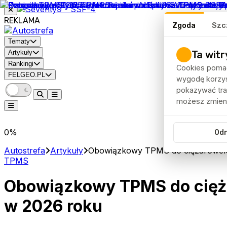
REKLAMA
Zgoda
Szc
Tematy
Ta witr
Artykuły
Rankingi
Cookies pomag
FELGEO.PL
wygodę korzyst
pokazywać traf
możesz zmieni
0
%
Od
Autostrefa
Artykuły
Obowiązkowy TPMS do ciężarówek –
TPMS
Obowiązkowy TPMS do ciężar
w 2026 roku