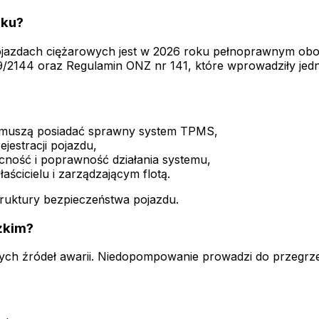
oku?
jazdach ciężarowych jest w 2026 roku pełnoprawnym ob
/2144 oraz Regulamin ONZ nr 141, które wprowadziły jedn
y muszą posiadać sprawny system TPMS,
estracji pojazdu,
cność i poprawność działania systemu,
cicielu i zarządzającym flotą.
truktury bezpieczeństwa pojazdu.
żkim?
ych źródeł awarii. Niedopompowanie prowadzi do przegrz