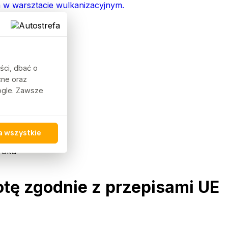
ści, dbać o
cne oraz
oogle. Zawsze
a wszystkie
roku
tę zgodnie z przepisami UE