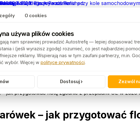
zegóły
O cookies
yna używa plików cookies
ają nam sprawniej prowadzić Autostrefę — lepiej dopasować tre
ania i (jeśli wyrazisz zgodę) rozumieć, co jest najbardziej pomo
niejsze reklamy. Wspierają nas w tym zaufani partnerzy, m.in. G
ć wybór. Więcej w
polityce prywatności
.
›
mów
Dostosuj
Zezwól n
 jak przygotować flotę zgodnie z przepisami UE w 2026 
ówek – jak przygotować flo