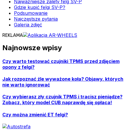
Najważniejsze zalety felg SV-P
Gdzie kupić felgi SV-P?
Podsumowanie
Najczęstsze pytania
Galeria zdjęć
REKLAMA
Najnowsze wpisy
Czy warto testować czujniki TPMS przed zdjęciem
opony z felgi?
Jak rozpoznać źle wyważone koła? Objawy, których
nie warto ignorować
Czy wybierasz zły czujnik TPMS i tracisz pieniądze?
Zobacz, który model CUB naprawdę się opłaca!
Czy można zmienić ET felgi?