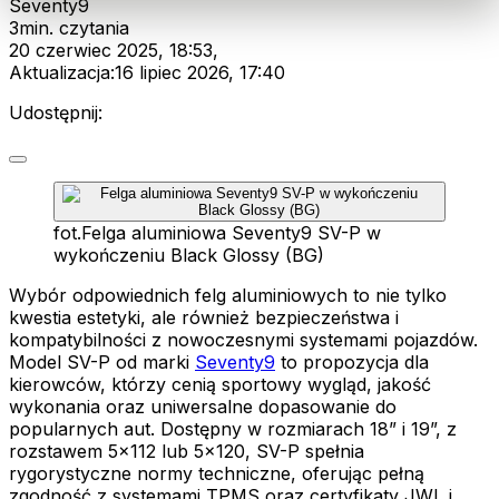
Seventy9
3
min. czytania
20 czerwiec 2025, 18:53
,
Aktualizacja:
16 lipiec 2026, 17:40
Udostępnij:
fot.
Felga aluminiowa Seventy9 SV-P w
wykończeniu Black Glossy (BG)
Wybór odpowiednich felg aluminiowych to nie tylko
kwestia estetyki, ale również bezpieczeństwa i
kompatybilności z nowoczesnymi systemami pojazdów.
Model SV-P od marki
Seventy9
to propozycja dla
kierowców, którzy cenią sportowy wygląd, jakość
wykonania oraz uniwersalne dopasowanie do
popularnych aut. Dostępny w rozmiarach 18” i 19”, z
rozstawem 5x112 lub 5x120, SV-P spełnia
rygorystyczne normy techniczne, oferując pełną
zgodność z systemami TPMS oraz certyfikaty JWL i