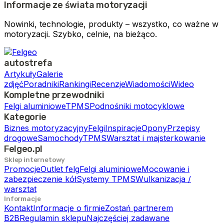
Informacje ze świata motoryzacji
Nowinki, technologie, produkty – wszystko, co ważne w
motoryzacji. Szybko, celnie, na bieżąco.
autostrefa
Artykuły
Galerie
zdjęć
Poradniki
Rankingi
Recenzje
Wiadomości
Wideo
Kompletne przewodniki
Felgi aluminiowe
TPMS
Podnośniki motocyklowe
Kategorie
Biznes motoryzacyjny
Felgi
Inspiracje
Opony
Przepisy
drogowe
Samochody
TPMS
Warsztat i majsterkowanie
Felgeo.pl
Sklep internetowy
Promocje
Outlet felg
Felgi aluminiowe
Mocowanie i
zabezpieczenie kół
Systemy TPMS
Wulkanizacja /
warsztat
Informacje
Kontakt
Informacje o firmie
Zostań partnerem
B2B
Regulamin sklepu
Najczęściej zadawane