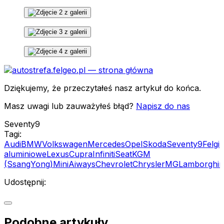
Dziękujemy, że przeczytałeś nasz artykuł do końca.
Masz uwagi lub zauważyłeś błąd?
Napisz do nas
Seventy9
Tagi:
Audi
BMW
Volkswagen
Mercedes
Opel
Skoda
Seventy9
Felgi
aluminiowe
Lexus
Cupra
Infiniti
Seat
KGM
(SsangYong)
Mini
Aiways
Chevrolet
Chrysler
MG
Lamborghin
Udostępnij:
Podobne artykuły