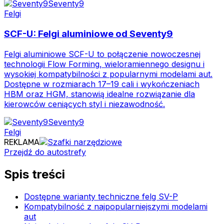
Seventy9
Felgi
SCF-U: Felgi aluminiowe od Seventy9
Felgi aluminiowe SCF-U to połączenie nowoczesnej
technologii Flow Forming, wieloramiennego designu i
wysokiej kompatybilności z popularnymi modelami aut.
Dostępne w rozmiarach 17–19 cali i wykończeniach
HBM oraz HGM, stanowią idealne rozwiązanie dla
kierowców ceniących styl i niezawodność.
Seventy9
Felgi
REKLAMA
Przejdź do autostrefy
Spis treści
Dostępne warianty techniczne felg SV-P
Kompatybilność z najpopularniejszymi modelami
aut