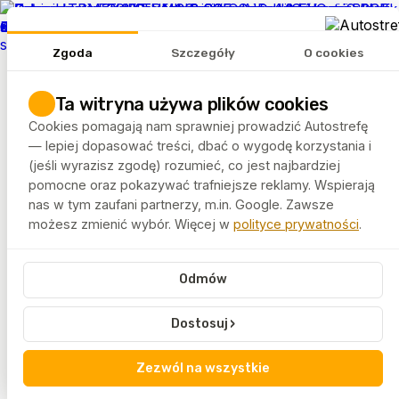
REKLAMA
Zgoda
Szczegóły
O cookies
Tematy
Artykuły
Ta witryna używa plików cookies
Rankingi
Cookies pomagają nam sprawniej prowadzić Autostrefę
FELGEO.PL
— lepiej dopasować treści, dbać o wygodę korzystania i
(jeśli wyrazisz zgodę) rozumieć, co jest najbardziej
pomocne oraz pokazywać trafniejsze reklamy. Wspierają
nas w tym zaufani partnerzy, m.in. Google. Zawsze
możesz zmienić wybór. Więcej w
polityce prywatności
.
0
%
Autostrefa
Artykuły
SV-P: Felgi aluminiowe od Seventy9
Felgi
Odmów
SV-P: Felgi aluminiowe od
›
Dostosuj
Seventy9
Zezwól na wszystkie