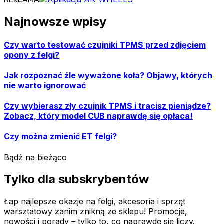
Najnowsze wpisy
Czy warto testować czujniki TPMS przed zdjęciem
opony z felgi?
Jak rozpoznać źle wyważone koła? Objawy, których
nie warto ignorować
Czy wybierasz zły czujnik TPMS i tracisz pieniądze?
Zobacz, który model CUB naprawdę się opłaca!
Czy można zmienić ET felgi?
Bądź na bieżąco
Tylko dla subskrybentów
Łap najlepsze okazje na felgi, akcesoria i sprzęt
warsztatowy zanim znikną ze sklepu! Promocje,
nowości i porady – tylko to, co naprawdę się liczy.