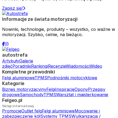
Zapisz się!
Informacje ze świata motoryzacji
Nowinki, technologie, produkty – wszystko, co ważne w
motoryzacji. Szybko, celnie, na bieżąco.
autostrefa
Artykuły
Galerie
zdjęć
Poradniki
Rankingi
Recenzje
Wiadomości
Wideo
Kompletne przewodniki
Felgi aluminiowe
TPMS
Podnośniki motocyklowe
Kategorie
Biznes motoryzacyjny
Felgi
Inspiracje
Opony
Przepisy
drogowe
Samochody
TPMS
Warsztat i majsterkowanie
Felgeo.pl
Sklep internetowy
Promocje
Outlet felg
Felgi aluminiowe
Mocowanie i
zabezpieczenie kół
Systemy TPMS
Wulkanizacja /