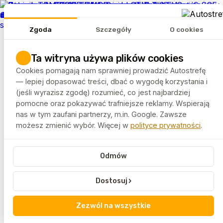
REKLAMA
Zgoda
Szczegóły
O cookies
Tematy
Artykuły
Ta witryna używa plików cookies
Rankingi
Cookies pomagają nam sprawniej prowadzić Autostrefę
FELGEO.PL
— lepiej dopasować treści, dbać o wygodę korzystania i
(jeśli wyrazisz zgodę) rozumieć, co jest najbardziej
pomocne oraz pokazywać trafniejsze reklamy. Wspierają
Autostrefa
Tagi
Wyposażenie warsztatu
nas w tym zaufani partnerzy, m.in. Google. Zawsze
możesz zmienić wybór. Więcej w
polityce prywatności
.
Wyposażenie warsztatu
Odmów
Wyposażenie warsztatu to fundament sprawnej i
bezpiecznej pracy serwisowej. Artykuły oznaczone tym
›
Dostosuj
tagiem porządkują wiedzę na temat narzędzi, stanowisk
roboczych i organizacji przestrzeni.
Zezwól na wszystkie
Treści skierowane są do właścicieli warsztatów oraz
osób rozwijających zaplecze techniczne.