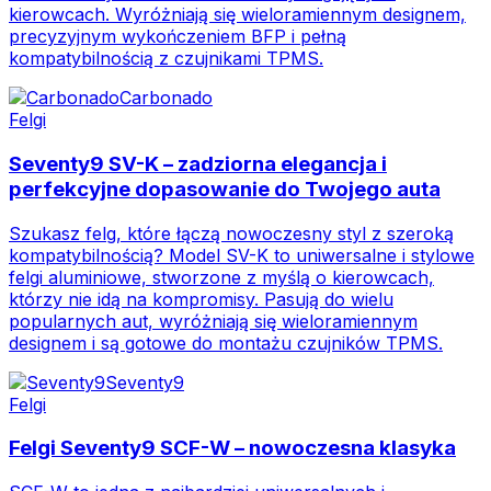
kierowcach. Wyróżniają się wieloramiennym designem,
precyzyjnym wykończeniem BFP i pełną
kompatybilnością z czujnikami TPMS.
Carbonado
Felgi
Seventy9 SV-K – zadziorna elegancja i
perfekcyjne dopasowanie do Twojego auta
Szukasz felg, które łączą nowoczesny styl z szeroką
kompatybilnością? Model SV-K to uniwersalne i stylowe
felgi aluminiowe, stworzone z myślą o kierowcach,
którzy nie idą na kompromisy. Pasują do wielu
popularnych aut, wyróżniają się wieloramiennym
designem i są gotowe do montażu czujników TPMS.
Seventy9
Felgi
Felgi Seventy9 SCF-W – nowoczesna klasyka