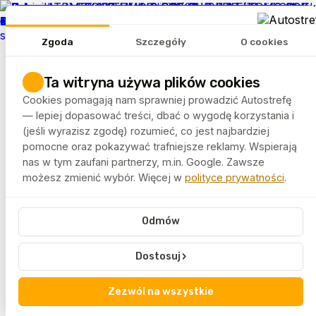
REKLAMA
Zgoda
Szczegóły
O cookies
Tematy
Artykuły
Ta witryna używa plików cookies
Rankingi
Cookies pomagają nam sprawniej prowadzić Autostrefę
FELGEO.PL
— lepiej dopasować treści, dbać o wygodę korzystania i
(jeśli wyrazisz zgodę) rozumieć, co jest najbardziej
pomocne oraz pokazywać trafniejsze reklamy. Wspierają
Autostrefa
Tagi
Toyota
nas w tym zaufani partnerzy, m.in. Google. Zawsze
możesz zmienić wybór. Więcej w
polityce prywatności
.
Toyota
Odmów
Toyota to marka kojarzona z niezawodnością i
dopracowaną technologią napędów. Artykuły
›
Dostosuj
oznaczone tym tagiem omawiają silniki, układy
hybrydowe oraz codzienną eksploatację samochodów
Toyota.
Zezwól na wszystkie
Treści skierowane są do kierowców poszukujących