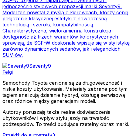
SCF-W to jedna z najbardziej uniwersalnych i
jednocześnie stylowych propozycji marki Seventy9.
Model ten powstał z myślą o kierowcach, którzy cenią
połączenie klasycznej estetyki z nowoczesną
technologią i szeroką kompatybilnością.
Charakterystyczna, wieloramienna konstrukcja i
dostępność aż trzech wariantów kolorystycznych
sprawiają, że SCF-W doskonale wpisuje się w stylistykę
zarówno dynamicznych sedanów, jak i eleganckich
SUV-ów.
Seventy9
Felgi
Samochody Toyota cenione są za długowieczność i
niskie koszty użytkowania. Materiały zebrane pod tym
tagiem analizują działanie hybryd, obsługę serwisową
oraz różnice między generacjami modeli.
Autorzy poruszają także realne doświadczenia
użytkowników i wpływ stylu jazdy na trwałość
podzespołów. To treści budujące rzetelny obraz marki.
Przejdź do autostrefy