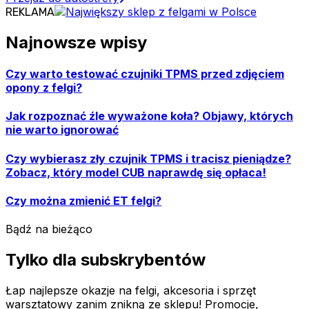
REKLAMA
Najnowsze wpisy
Czy warto testować czujniki TPMS przed zdjęciem
opony z felgi?
Jak rozpoznać źle wyważone koła? Objawy, których
nie warto ignorować
Czy wybierasz zły czujnik TPMS i tracisz pieniądze?
Zobacz, który model CUB naprawdę się opłaca!
Czy można zmienić ET felgi?
Bądź na bieżąco
Tylko dla subskrybentów
Łap najlepsze okazje na felgi, akcesoria i sprzęt
warsztatowy zanim znikną ze sklepu! Promocje,