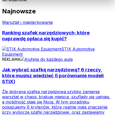
Najnowsze
Warsztat i majsterkowanie
Ranking szafek narzędziowych: które
naprawdę opłaca się kupić?
STIX Automotive
Equipment
REKLAMA
Jak wybrać szafkę narzędziową? 6 rzeczy,
które musisz wiedzieć (i porównanie modeli
STIX)
Źle dobrana szafka narzędziowa szybko zamienia
warsztat w chaos: brakuje miejsca, szuflady się uginają,
a mobilność staje się fikcją. W tym poradniku
pokazujemy 6 kryteriów, które realnie mają znaczenie
przy wyborze szafki narzędziowej, oraz zestawiamy