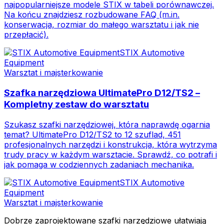
najpopularniejsze modele STIX w tabeli porównawczej.
Na końcu znajdziesz rozbudowane FAQ (m.in.
konserwacja, rozmiar do małego warsztatu i jak nie
przepłacić).
STIX Automotive
Equipment
Warsztat i majsterkowanie
Szafka narzędziowa UltimatePro D12/TS2 –
Kompletny zestaw do warsztatu
Szukasz szafki narzędziowej, która naprawdę ogarnia
temat? UltimatePro D12/TS2 to 12 szuflad, 451
profesjonalnych narzędzi i konstrukcja, która wytrzyma
trudy pracy w każdym warsztacie. Sprawdź, co potrafi i
jak pomaga w codziennych zadaniach mechanika.
STIX Automotive
Equipment
Warsztat i majsterkowanie
Dobrze zaprojektowane szafki narzędziowe ułatwiają