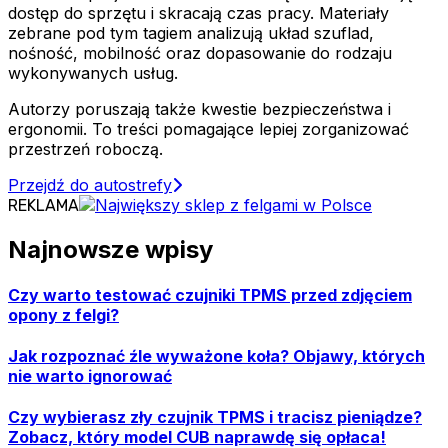
dostęp do sprzętu i skracają czas pracy. Materiały
zebrane pod tym tagiem analizują układ szuflad,
nośność, mobilność oraz dopasowanie do rodzaju
wykonywanych usług.
Autorzy poruszają także kwestie bezpieczeństwa i
ergonomii. To treści pomagające lepiej zorganizować
przestrzeń roboczą.
Przejdź do autostrefy
REKLAMA
Najnowsze wpisy
Czy warto testować czujniki TPMS przed zdjęciem
opony z felgi?
Jak rozpoznać źle wyważone koła? Objawy, których
nie warto ignorować
Czy wybierasz zły czujnik TPMS i tracisz pieniądze?
Zobacz, który model CUB naprawdę się opłaca!