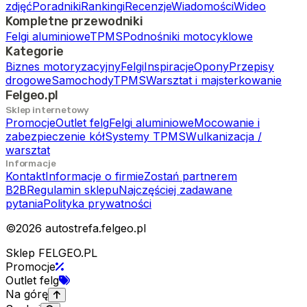
zdjęć
Poradniki
Rankingi
Recenzje
Wiadomości
Wideo
Kompletne przewodniki
Felgi aluminiowe
TPMS
Podnośniki motocyklowe
Kategorie
Biznes motoryzacyjny
Felgi
Inspiracje
Opony
Przepisy
drogowe
Samochody
TPMS
Warsztat i majsterkowanie
Felgeo.pl
Sklep internetowy
Promocje
Outlet felg
Felgi aluminiowe
Mocowanie i
zabezpieczenie kół
Systemy TPMS
Wulkanizacja /
warsztat
Informacje
Kontakt
Informacje o firmie
Zostań partnerem
B2B
Regulamin sklepu
Najczęściej zadawane
pytania
Polityka prywatności
©
2026
autostrefa.felgeo.pl
Sklep FELGEO.PL
Promocje
Outlet felg
Na górę