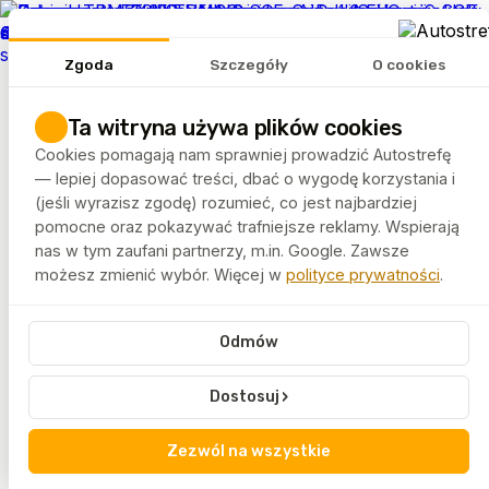
REKLAMA
Zgoda
Szczegóły
O cookies
Tematy
Artykuły
Ta witryna używa plików cookies
Rankingi
Cookies pomagają nam sprawniej prowadzić Autostrefę
FELGEO.PL
— lepiej dopasować treści, dbać o wygodę korzystania i
(jeśli wyrazisz zgodę) rozumieć, co jest najbardziej
pomocne oraz pokazywać trafniejsze reklamy. Wspierają
Autostrefa
Tagi
Rover
nas w tym zaufani partnerzy, m.in. Google. Zawsze
możesz zmienić wybór. Więcej w
polityce prywatności
.
Rover
Odmów
Rover to brytyjska marka samochodów o bogatej historii
i charakterystycznym podejściu do motoryzacji. Artykuły
›
Dostosuj
oznaczone tym tagiem przybliżają dzieje marki, jej
modele oraz rozwiązania techniczne stosowane na
przestrzeni lat.
Zezwól na wszystkie
Treści kierowane są do pasjonatów motoryzacji,