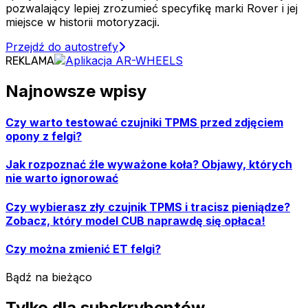
pozwalający lepiej zrozumieć specyfikę marki Rover i jej
miejsce w historii motoryzacji.
Przejdź do autostrefy
REKLAMA
Najnowsze wpisy
Czy warto testować czujniki TPMS przed zdjęciem
opony z felgi?
Jak rozpoznać źle wyważone koła? Objawy, których
nie warto ignorować
Czy wybierasz zły czujnik TPMS i tracisz pieniądze?
Zobacz, który model CUB naprawdę się opłaca!
Czy można zmienić ET felgi?
Bądź na bieżąco
Tylko dla subskrybentów