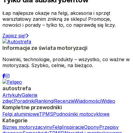
Łap najlepsze okazje na felgi, akcesoria i sprzęt
warsztatowy zanim znikną ze sklepu! Promocje,
nowości i porady – tylko to, co naprawdę się liczy.
Zapisz się!
Informacje ze świata motoryzacji
Nowinki, technologie, produkty – wszystko, co ważne w
motoryzacji. Szybko, celnie, na bieżąco.
autostrefa
Artykuły
Galerie
zdjęć
Poradniki
Rankingi
Recenzje
Wiadomości
Wideo
Kompletne przewodniki
Felgi aluminiowe
TPMS
Podnośniki motocyklowe
Kategorie
Biznes motoryzacyjny
Felgi
Inspiracje
Opony
Przepisy
drogowe
Samochody
TPMS
Warsztat i majsterkowanie