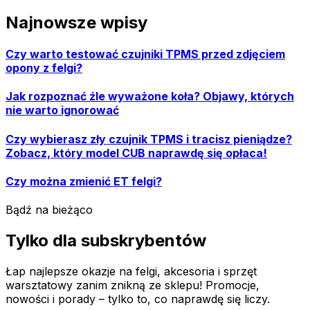
Najnowsze wpisy
Czy warto testować czujniki TPMS przed zdjęciem
opony z felgi?
Jak rozpoznać źle wyważone koła? Objawy, których
nie warto ignorować
Czy wybierasz zły czujnik TPMS i tracisz pieniądze?
Zobacz, który model CUB naprawdę się opłaca!
Czy można zmienić ET felgi?
Bądź na bieżąco
Tylko dla subskrybentów
Łap najlepsze okazje na felgi, akcesoria i sprzęt
warsztatowy zanim znikną ze sklepu! Promocje,
nowości i porady – tylko to, co naprawdę się liczy.