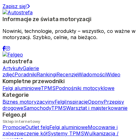
Zapisz się!
Informacje ze świata motoryzacji
Nowinki, technologie, produkty – wszystko, co ważne w
motoryzacji. Szybko, celnie, na bieżąco.
autostrefa
Artykuły
Galerie
zdjęć
Poradniki
Rankingi
Recenzje
Wiadomości
Wideo
Kompletne przewodniki
Felgi aluminiowe
TPMS
Podnośniki motocyklowe
Kategorie
Biznes motoryzacyjny
Felgi
Inspiracje
Opony
Przepisy
drogowe
Samochody
TPMS
Warsztat i majsterkowanie
Felgeo.pl
Sklep internetowy
Promocje
Outlet felg
Felgi aluminiowe
Mocowanie i
zabezpieczenie kół
Systemy TPMS
Wulkanizacja /