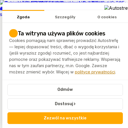
REKLAMA
Zgoda
Szczegóły
O cookies
Tematy
Artykuły
Ta witryna używa plików cookies
Rankingi
Cookies pomagają nam sprawniej prowadzić Autostrefę
FELGEO.PL
— lepiej dopasować treści, dbać o wygodę korzystania i
(jeśli wyrazisz zgodę) rozumieć, co jest najbardziej
pomocne oraz pokazywać trafniejsze reklamy. Wspierają
Autostrefa
Tagi
Japonia
nas w tym zaufani partnerzy, m.in. Google. Zawsze
możesz zmienić wybór. Więcej w
polityce prywatności
.
Japonia
Odmów
Japonia od lat wyznacza trendy w światowej
motoryzacji. Artykuły oznaczone tym tagiem przybliżają
›
Dostosuj
specyfikę japońskiego rynku i technologii.
Treści skierowane są do pasjonatów motoryzacji i osób
Zezwól na wszystkie
zainteresowanych rynkami zagranicznymi.