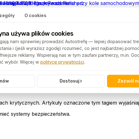
zegóły
O cookies
yna używa plików cookies
ają nam sprawniej prowadzić Autostrefę — lepiej dopasować tre
ania i (jeśli wyrazisz zgodę) rozumieć, co jest najbardziej pomo
niejsze reklamy. Wspierają nas w tym zaufani partnerzy, m.in. G
ć wybór. Więcej w
polityce prywatności
.
›
mów
Dostosuj
Zezwól n
ach krytycznych. Artykuły oznaczone tym tagiem wyjaśniają
mieć systemy bezpieczeństwa.