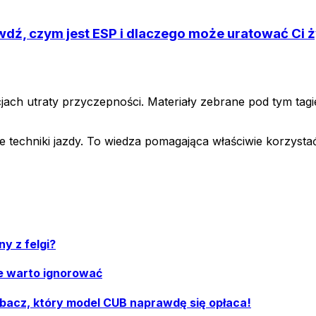
ź, czym jest ESP i dlaczego może uratować Ci ż
acjach utraty przyczepności. Materiały zebrane pod tym t
e techniki jazdy. To wiedza pomagająca właściwie korzyst
y z felgi?
e warto ignorować
obacz, który model CUB naprawdę się opłaca!