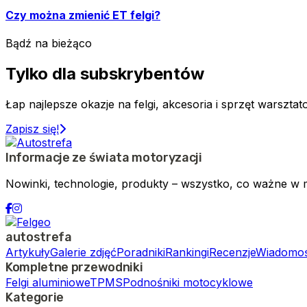
Czy można zmienić ET felgi?
Bądź na bieżąco
Tylko dla subskrybentów
Łap najlepsze okazje na felgi, akcesoria i sprzęt warszta
Zapisz się!
Informacje ze świata motoryzacji
Nowinki, technologie, produkty – wszystko, co ważne w m
autostrefa
Artykuły
Galerie zdjęć
Poradniki
Rankingi
Recenzje
Wiadomoś
Kompletne przewodniki
Felgi aluminiowe
TPMS
Podnośniki motocyklowe
Kategorie