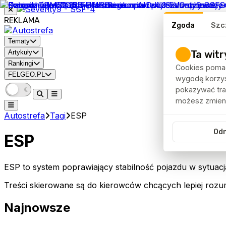
REKLAMA
Zgoda
Szc
Tematy
Ta witr
Artykuły
Rankingi
Cookies pomag
FELGEO.PL
wygodę korzyst
pokazywać traf
możesz zmieni
Autostrefa
Tagi
ESP
Od
ESP
ESP to system poprawiający stabilność pojazdu w sytuacj
Treści skierowane są do kierowców chcących lepiej rozu
Najnowsze