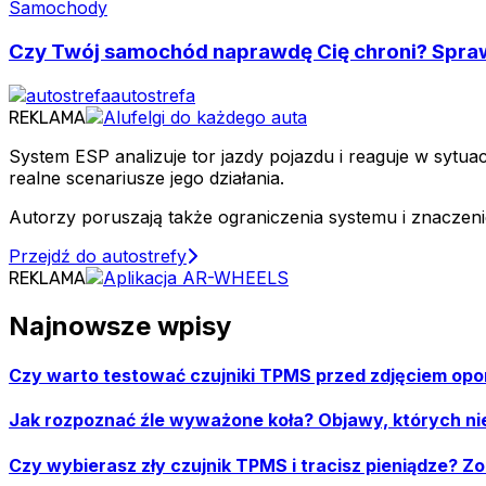
Samochody
Czy Twój samochód naprawdę Cię chroni? Sprawd
autostrefa
REKLAMA
System ESP analizuje tor jazdy pojazdu i reaguje w sytu
realne scenariusze jego działania.
Autorzy poruszają także ograniczenia systemu i znaczeni
Przejdź do autostrefy
REKLAMA
Najnowsze wpisy
Czy warto testować czujniki TPMS przed zdjęciem opon
Jak rozpoznać źle wyważone koła? Objawy, których ni
Czy wybierasz zły czujnik TPMS i tracisz pieniądze? Z