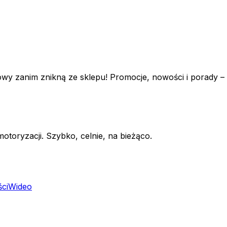
towy zanim znikną ze sklepu! Promocje, nowości i porady – t
otoryzacji. Szybko, celnie, na bieżąco.
ci
Wideo