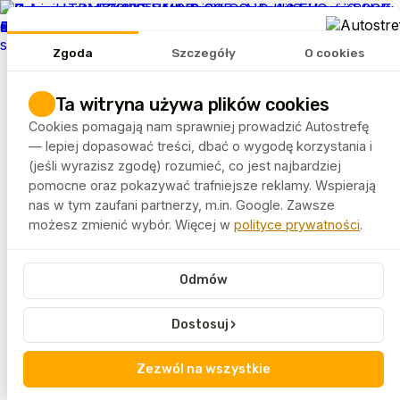
REKLAMA
Zgoda
Szczegóły
O cookies
Tematy
Artykuły
Ta witryna używa plików cookies
Rankingi
Cookies pomagają nam sprawniej prowadzić Autostrefę
FELGEO.PL
— lepiej dopasować treści, dbać o wygodę korzystania i
(jeśli wyrazisz zgodę) rozumieć, co jest najbardziej
pomocne oraz pokazywać trafniejsze reklamy. Wspierają
Autostrefa
Tagi
Alfa Romeo
nas w tym zaufani partnerzy, m.in. Google. Zawsze
możesz zmienić wybór. Więcej w
polityce prywatności
.
Alfa Romeo
Odmów
Alfa Romeo to marka znana z emocjonującego
prowadzenia i włoskiego stylu. Artykuły oznaczone tym
›
Dostosuj
tagiem omawiają technologię i użytkowanie
samochodów Alfa Romeo.
Zezwól na wszystkie
Treści skierowane są do pasjonatów motoryzacji.