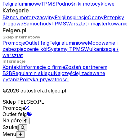
Felgi aluminiowe
TPMS
Podnośniki motocyklowe
Kategorie
Biznes motoryzacyjny
Felgi
Inspiracje
Opony
Przepisy
drogowe
Samochody
TPMS
Warsztat i majsterkowanie
Felgeo.pl
Sklep internetowy
Promocje
Outlet felg
Felgi aluminiowe
Mocowanie i
zabezpieczenie kół
Systemy TPMS
Wulkanizacja /
warsztat
Informacje
Kontakt
Informacje o firmie
Zostań partnerem
B2B
Regulamin sklepu
Najczęściej zadawane
pytania
Polityka prywatności
©
2026
autostrefa.felgeo.pl
Sklep FELGEO.PL
Promocje
Outlet felg
Na górę
Szukaj
Menu