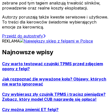
zebrane pod tym tagiem analizują trwałość silników,
prowadzenie oraz realne koszty eksploatacji.
Autorzy poruszają także kwestie serwisowe i użytkowe.
To treści dla kierowców świadomie wybierających
emocje za kierownicą.
Przejdź do autostrefy
REKLAMA
Najnowsze wpisy
Czy warto testować czujniki TPMS przed zdjęciem
opony z felgi?
Jak rozpoznać źle wyważone koła? Objawy, których
nie warto ignorować
Czy wybierasz zły czujnik TPMS i tracisz pieniądze?
Zobacz, który model CUB naprawdę się opłaca!
Czy można zmienić ET felgi?