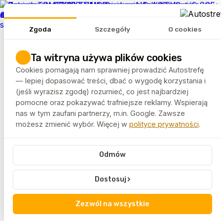
REKLAMA
Zgoda
Szczegóły
O cookies
Tematy
Artykuły
Ta witryna używa plików cookies
Rankingi
Cookies pomagają nam sprawniej prowadzić Autostrefę
FELGEO.PL
— lepiej dopasować treści, dbać o wygodę korzystania i
(jeśli wyrazisz zgodę) rozumieć, co jest najbardziej
pomocne oraz pokazywać trafniejsze reklamy. Wspierają
Autostrefa
Tagi
5x112
nas w tym zaufani partnerzy, m.in. Google. Zawsze
możesz zmienić wybór. Więcej w
polityce prywatności
.
5x112
Odmów
5x112 to bardzo popularny rozstaw śrub spotykany w
wielu markach samochodów. Artykuły oznaczone tym
›
Dostosuj
tagiem wyjaśniają, co oznacza ten parametr i jak wpływa
na dobór felg.
Zezwól na wszystkie
Treści skierowane są do kierowców oraz osób
technicznie zainteresowanych tematyką kół.