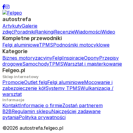
autostrefa
Artykuły
Galerie
zdjęć
Poradniki
Rankingi
Recenzje
Wiadomości
Wideo
Kompletne przewodniki
Felgi aluminiowe
TPMS
Podnośniki motocyklowe
Kategorie
Biznes motoryzacyjny
Felgi
Inspiracje
Opony
Przepisy
drogowe
Samochody
TPMS
Warsztat i majsterkowanie
Felgeo.pl
Sklep internetowy
Promocje
Outlet felg
Felgi aluminiowe
Mocowanie i
zabezpieczenie kół
Systemy TPMS
Wulkanizacja /
warsztat
Informacje
Kontakt
Informacje o firmie
Zostań partnerem
B2B
Regulamin sklepu
Najczęściej zadawane
pytania
Polityka prywatności
©
2026
autostrefa.felgeo.pl