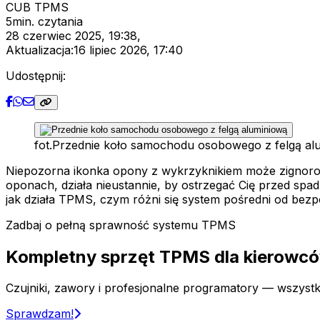
CUB TPMS
5
min. czytania
28 czerwiec 2025, 19:38
,
Aktualizacja:
16 lipiec 2026, 17:40
Udostępnij:
fot.
Przednie koło samochodu osobowego z felgą al
Niepozorna ikonka opony z wykrzyknikiem może zignorow
oponach, działa nieustannie, by ostrzegać Cię przed spadk
jak działa TPMS, czym różni się system pośredni od bezpo
Zadbaj o pełną sprawność systemu TPMS
Kompletny sprzęt TPMS dla
kierowcó
Czujniki, zawory i profesjonalne programatory — wszyst
Sprawdzam!