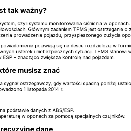
st tak ważny?
ystem, czyli systemu monitorowania ciśnienia w oponach. T
dłowościach. Głównym zadaniem TPMS jest ostrzeganie o zb
szenia prowadzenia pojazdu, przyspieszonego zużycia op
powiadomienia pojawiają się na desce rozdzielczej w formi
nych usterek i niebezpiecznych sytuacji. TPMS stanowi wi
y ESP – znacząco zwiększa kontrolę nad pojazdem.
które musisz znać
a sygnał ostrzegawczy, gdy wartości spadną poniżej ust
adzono 1 listopada 2014 r.
ł na podstawie danych z ABS/ESP.
temperaturę w oponach za pomocą specjalnych czujników.
precyzyjne dane