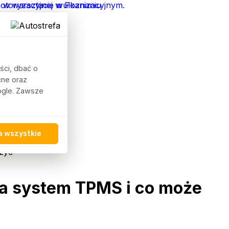
ści, dbać o
cne oraz
oogle. Zawsze
a wszystkie
czyć
ła system TPMS i co może