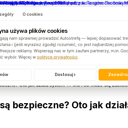
zegóły
O cookies
yna używa plików cookies
ają nam sprawniej prowadzić Autostrefę — lepiej dopasować tre
ania i (jeśli wyrazisz zgodę) rozumieć, co jest najbardziej pomo
niejsze reklamy. Wspierają nas w tym zaufani partnerzy, m.in. G
ć wybór. Więcej w
polityce prywatności
.
›
mów
Dostosuj
Zezwól n
eczne? Oto jak działa system TPMS i co może Cię zasko
ą bezpieczne? Oto jak dzia