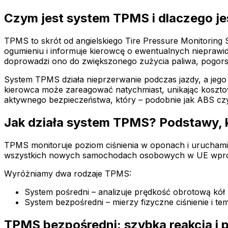
Czym jest system TPMS i dlaczego je
TPMS to skrót od angielskiego Tire Pressure Monitoring S
ogumieniu i informuje kierowcę o ewentualnych nieprawi
doprowadzi ono do zwiększonego zużycia paliwa, pogor
System TPMS działa nieprzerwanie podczas jazdy, a jego 
kierowca może zareagować natychmiast, unikając kosztow
aktywnego bezpieczeństwa, który – podobnie jak ABS cz
Jak działa system TPMS? Podstawy, 
TPMS monitoruje poziom ciśnienia w oponach i uruchami
wszystkich nowych samochodach osobowych w UE wprow
Wyróżniamy dwa rodzaje TPMS:
System pośredni – analizuje prędkość obrotową kó
System bezpośredni – mierzy fizyczne ciśnienie i 
TPMS bezpośredni: szybka reakcja i 