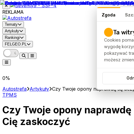
REKLAMA
Zgoda
Szc
Tematy
Ta witr
Artykuły
Rankingi
Cookies pomag
FELGEO.PL
wygodę korzyst
pokazywać traf
możesz zmieni
0
%
Od
Autostrefa
Artykuły
Czy Twoje opony naprawdę są bezpi
TPMS
Czy Twoje opony naprawdę s
Cię zaskoczyć