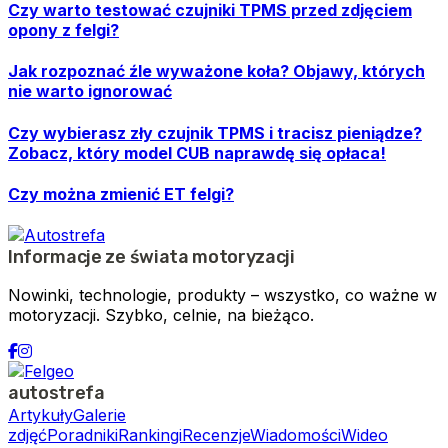
Czy warto testować czujniki TPMS przed zdjęciem
opony z felgi?
Jak rozpoznać źle wyważone koła? Objawy, których
nie warto ignorować
Czy wybierasz zły czujnik TPMS i tracisz pieniądze?
Zobacz, który model CUB naprawdę się opłaca!
Czy można zmienić ET felgi?
Informacje ze świata motoryzacji
Nowinki, technologie, produkty – wszystko, co ważne w
motoryzacji. Szybko, celnie, na bieżąco.
autostrefa
Artykuły
Galerie
zdjęć
Poradniki
Rankingi
Recenzje
Wiadomości
Wideo