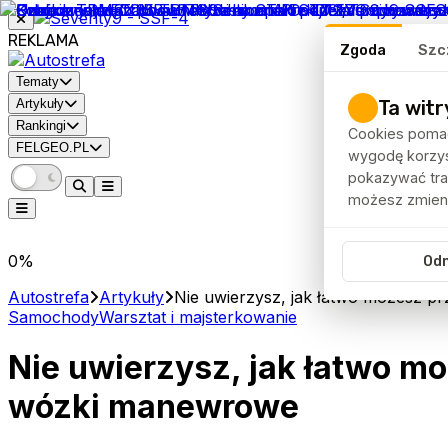
REKLAMA
Zgoda
Szc
Tematy
Ta witr
Artykuły
Rankingi
Cookies pomag
FELGEO.PL
wygodę korzyst
pokazywać traf
możesz zmieni
0
%
Od
Autostrefa
Artykuły
Nie uwierzysz, jak łatwo możesz pr
Samochody
Warsztat i majsterkowanie
Nie uwierzysz, jak łatwo mo
wózki manewrowe