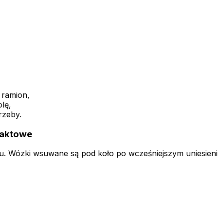
 ramion,
lę,
rzeby.
paktowe
u. Wózki wsuwane są pod koło po wcześniejszym uniesien