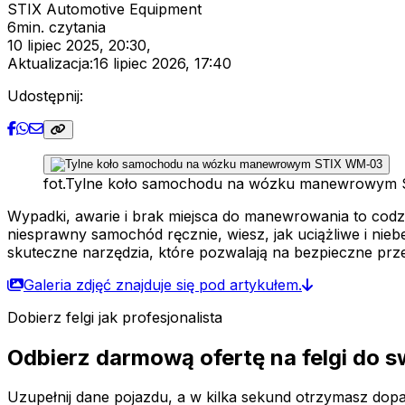
STIX Automotive Equipment
6
min. czytania
10 lipiec 2025, 20:30
,
Aktualizacja:
16 lipiec 2026, 17:40
Udostępnij:
fot.
Tylne koło samochodu na wózku manewrowym
Wypadki, awarie i brak miejsca do manewrowania to codz
niesprawny samochód ręcznie, wiesz, jak uciążliwe i n
skuteczne narzędzia, które pozwalają na bezpieczne p
Galeria zdjęć znajduje się pod artykułem.
Dobierz felgi jak profesjonalista
Odbierz darmową ofertę na felgi do 
Uzupełnij dane pojazdu, a w kilka sekund otrzymasz dopas