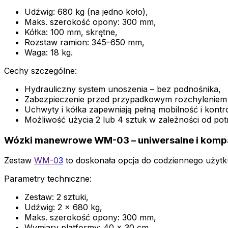
Udźwig: 680 kg (na jedno koło),
Maks. szerokość opony: 300 mm,
Kółka: 100 mm, skrętne,
Rozstaw ramion: 345–650 mm,
Waga: 18 kg.
Cechy szczególne:
Hydrauliczny system unoszenia – bez podnośnika,
Zabezpieczenie przed przypadkowym rozchyleniem
Uchwyty i kółka zapewniają pełną mobilność i kontro
Możliwość użycia 2 lub 4 sztuk w zależności od pot
Wózki manewrowe WM-03 – uniwersalne i kom
Zestaw
WM-0
3
to doskonała opcja do codziennego użytk
Parametry techniczne:
Zestaw: 2 sztuki,
Udźwig: 2 × 680 kg,
Maks. szerokość opony: 300 mm,
Wymiary platformy: 40 × 30 cm,