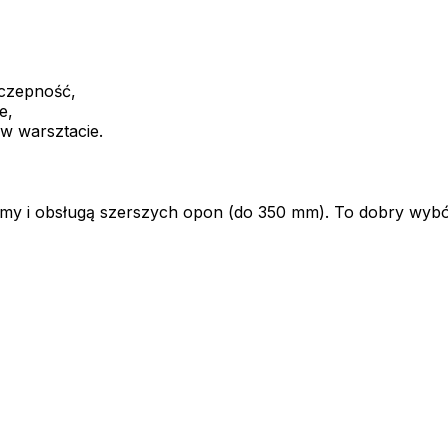
yczepność,
e,
 w warsztacie.
ormy i obsługą szerszych opon (do 350 mm). To dobry wyb