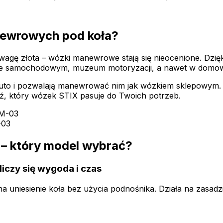
ewrowych pod koła?
a wagę złota – wózki manewrowe stają się nieocenione. Dz
nie samochodowym, muzeum motoryzacji, a nawet w domowym
ą auto i pozwalają manewrować nim jak wózkiem sklepowym
ź, który wózek STIX pasuje do Twoich potrzeb.
-03
 który model wybrać?
czy się wygoda i czas
a uniesienie koła bez użycia podnośnika. Działa na zasadz