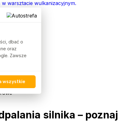
ści, dbać o
cne oraz
oogle. Zawsze
a wszystkie
wrowe
palania silnika – poznaj