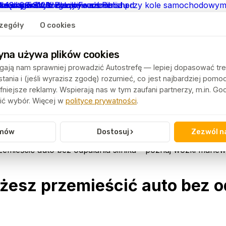
zegóły
O cookies
yna używa plików cookies
ają nam sprawniej prowadzić Autostrefę — lepiej dopasować tre
ania i (jeśli wyrazisz zgodę) rozumieć, co jest najbardziej pomo
niejsze reklamy. Wspierają nas w tym zaufani partnerzy, m.in. G
ć wybór. Więcej w
polityce prywatności
.
›
mów
Dostosuj
Zezwól n
zemieścić auto bez odpalania silnika – poznaj wózki mane
żesz przemieścić auto bez od