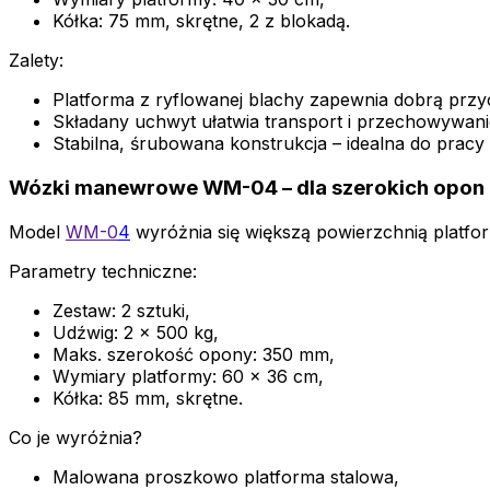
Kółka: 75 mm, skrętne, 2 z blokadą.
Zalety:
Platforma z ryflowanej blachy zapewnia dobrą prz
Składany uchwyt ułatwia transport i przechowywani
Stabilna, śrubowana konstrukcja – idealna do pracy
Wózki manewrowe WM-04 – dla szerokich opon
Model
WM-0
4
wyróżnia się większą powierzchnią platf
Parametry techniczne:
Zestaw: 2 sztuki,
Udźwig: 2 × 500 kg,
Maks. szerokość opony: 350 mm,
Wymiary platformy: 60 × 36 cm,
Kółka: 85 mm, skrętne.
Co je wyróżnia?
Malowana proszkowo platforma stalowa,