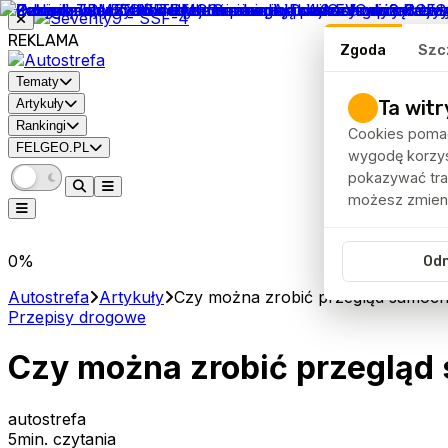
REKLAMA
Zgoda
Szc
Tematy
Ta witr
Artykuły
Rankingi
Cookies pomag
FELGEO.PL
wygodę korzyst
pokazywać traf
możesz zmieni
0
%
Od
Autostrefa
Artykuły
Czy można zrobić przegląd samoc
Przepisy drogowe
Czy można zrobić przegląd
autostrefa
5
min. czytania