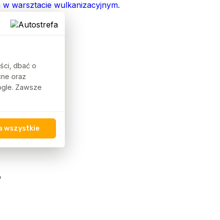
ści, dbać o
cne oraz
oogle. Zawsze
a wszystkie
?