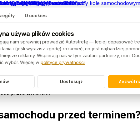
zegóły
O cookies
yna używa plików cookies
ają nam sprawniej prowadzić Autostrefę — lepiej dopasować tre
ania i (jeśli wyrazisz zgodę) rozumieć, co jest najbardziej pomo
niejsze reklamy. Wspierają nas w tym zaufani partnerzy, m.in. G
ć wybór. Więcej w
polityce prywatności
.
›
mów
Dostosuj
Zezwól n
hodu przed terminem?
 samochodu przed terminem